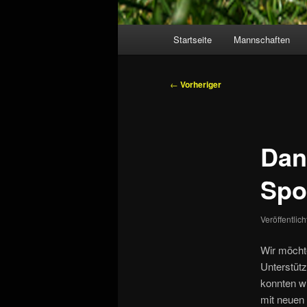
Hauptmenü
Startseite
Mannschaften
Beitragsnavigation
←
Vorheriger
Dan
Spo
Veröffentlic
Wir möcht
Unterstütz
konnten w
mit neuen