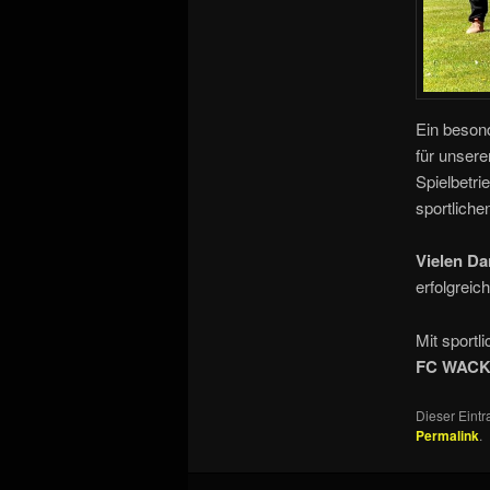
Ein besond
für unsere
Spielbetri
sportliche
Vielen Da
erfolgrei
Mit sportl
FC WACK
Dieser Eint
Permalink
.