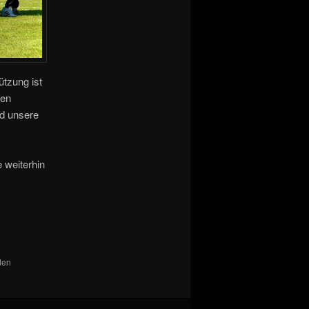
ützung ist
den
nd unsere
 weiterhin
den