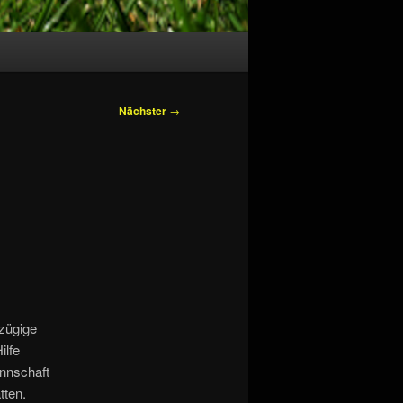
Nächster
→
ßzügige
ilfe
nnschaft
tten.