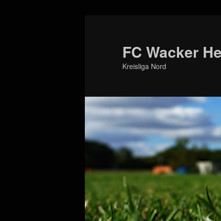
Zum
primären
Inhalt
FC Wacker Her
springen
Kreisliga Nord