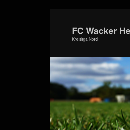
Zum
primären
Inhalt
FC Wacker Her
springen
Kreisliga Nord